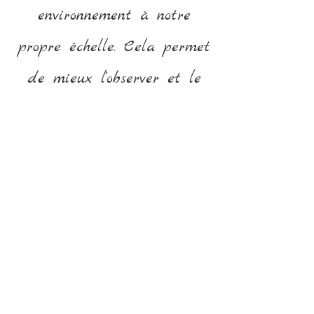
environnement à notre
propre échelle. Cela permet
de mieux l'observer et le
comprendre afin de
s'adapter à lui et de le
préserver.
Suivez-moi sur les
réseaux !