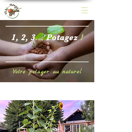
1, 2, 3
...
Potagez
!
Votre potager au naturel